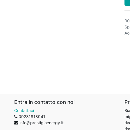
30
Spe
Acq
Entra in contatto con noi
Pr
Contattaci
Sia
09231818941
mig
info@prestigioenergy.it
riv
ris