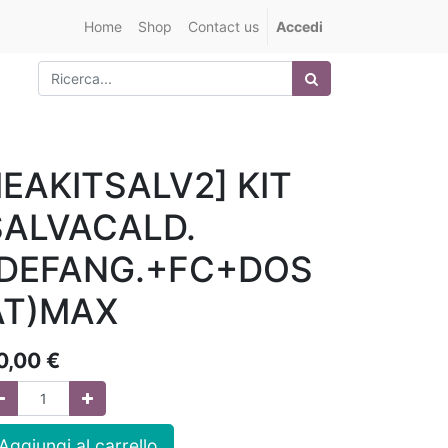
Home
Shop
Contact us
Accedi
IEAKITSALV2] KIT
SALVACALD.
(DEFANG.+FC+DOS
AT)MAX
0,00
€
Aggiungi al carrello