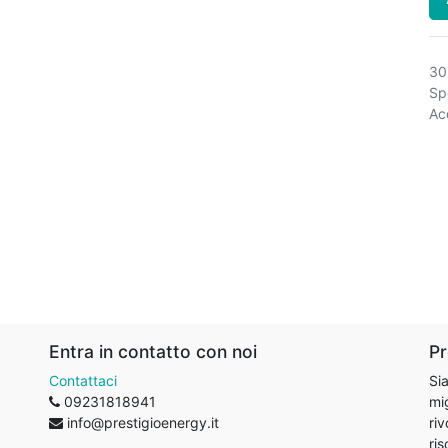
30
Spe
Acq
Entra in contatto con noi
Pr
Contattaci
Sia
09231818941
mig
info@prestigioenergy.it
riv
ris