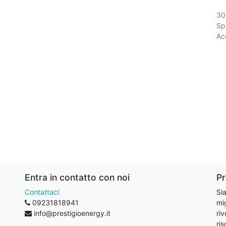
30
Spe
Acq
Entra in contatto con noi
Pr
Contattaci
Sia
09231818941
mig
info@prestigioenergy.it
riv
ris