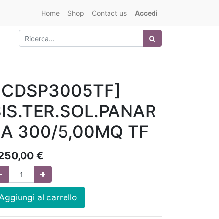
Home
Shop
Contact us
Accedi
[ICDSP3005TF]
SIS.TER.SOL.PANAR
EA 300/5,00MQ TF
.250,00
€
Aggiungi al carrello